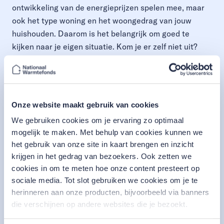
ontwikkeling van de energieprijzen spelen mee, maar
ook het type woning en het woongedrag van jouw
huishouden. Daarom is het belangrijk om goed te
kijken naar je eigen situatie. Kom je er zelf niet uit?
Vraag maatwerkadvies aan.
Het maatwerkadvies
geeft aan welke maatregelen een energiebesparing
voor je woning opleveren, je comfort verhogen en het
binnenklimaat verbeteren. In het advies staan ook de
Onze website maakt gebruik van cookies
kosten vermeld en de tijd die het duurt voordat je de
We gebruiken cookies om je ervaring zo optimaal
investering hebt terugverdiend met de besparing op je
mogelijk te maken. Met behulp van cookies kunnen we
energierekening.
het gebruik van onze site in kaart brengen en inzicht
krijgen in het gedrag van bezoekers. Ook zetten we
2. Isoleren = direct besparen
cookies in om te meten hoe onze content presteert op
De grootste besparing van energie, is de energie die je
sociale media. Tot slot gebruiken we cookies om je te
niet gebruikt. De meeste woningeigenaren met slecht
herinneren aan onze producten, bijvoorbeeld via banners
geïsoleerde woningen kunnen dan ook het beste met
die verschijnen op andere websites die je bezoekt.
deze energiebesparende maatregel starten. Het