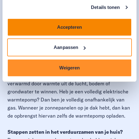
isoleren van de vloer
van een slecht-geïsoleerde
Details tonen
tussenwoning is gemiddeld gezien in vier jaar
terugverdiend, het dak in drie jaar en de spouwmuur
zelfs in minder dan een jaar.
Accepteren
3. Verduurzaam verder met een (hybride)
Aanpassen
warmtepomp
Wil je uiteindelijk helemaal van het gas af en is je
woning goed geïsoleerd? Onderzoek dan de installatie
Weigeren
van
een warmtepomp
. De woning wordt dan
verwarmd door warmte uit de lucht, bodem of
grondwater te winnen. Heb je een volledig elektrische
warmtepomp? Dan ben je volledig onafhankelijk van
gas. Wanneer je zonnepanelen op je dak hebt, dan kan
de opbrengst hiervan zelfs de warmtepomp opladen.
Stappen zetten in het verduurzamen van je huis?