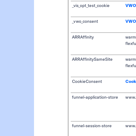
_vis_opt_test_cookie
VWO
_vwo_consent
VWO
ARRAffinity
warm
flexf
ARRAffinitySameSite
warm
flexf
CookieConsent
Cook
funnel-application-store
www.
funnel-session-store
www.