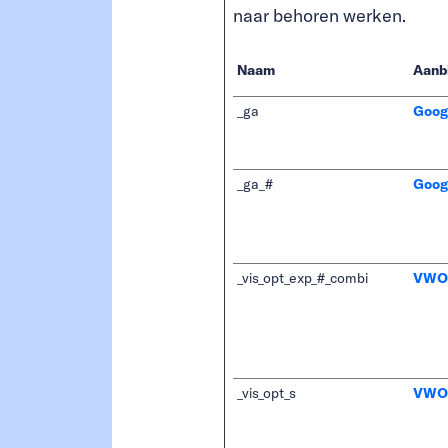
naar behoren werken.
Naam
Aanb
_ga
Goog
_ga_#
Goog
_vis_opt_exp_#_combi
VWO
_vis_opt_s
VWO