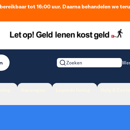
n bereikbaar tot 16:00 uur. Daarna behandelen we ter
n
Wer
Zoeken op de website
ening
Aanvragen
Lopende lening
Hulp & Conta