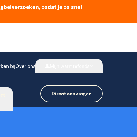
ugbelverzoeken, zodat je zo snel
ken bij
Over ons
Mijn warmtefonds
Direct aanvragen
ct