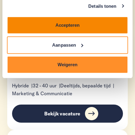
Details tonen
Bekijk vacature
Accepteren
Interne Communicatie
Aanpassen
Stagiair(e) (HBO) -
meewerkstage
Weigeren
Solliciteer voor
10 augustus 2026
Hybride
32
-
40
uur
Deeltijds, bepaalde tijd
Marketing & Communicatie
Bekijk vacature