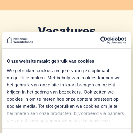
Vacatures
Alle afdelingen
Particulier
Onze website maakt gebruik van cookies
Marketing & Communicatie
We gebruiken cookies om je ervaring zo optimaal
mogelijk te maken. Met behulp van cookies kunnen we
het gebruik van onze site in kaart brengen en inzicht
krijgen in het gedrag van bezoekers. Ook zetten we
Junior Kredietacceptant
cookies in om te meten hoe onze content presteert op
sociale media. Tot slot gebruiken we cookies om je te
Solliciteer voor
31 augustus 2026
herinneren aan onze producten, bijvoorbeeld via banners
Hybride
32
-
40
uur
Deeltijds, bepaalde tijd
die verschijnen op andere websites die je bezoekt.
Particulier