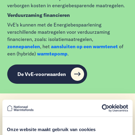
verborgen kosten in energiebesparende maatregelen.
Verduurzaming financieren
VvE's kunnen met de Energiebespaarlening
verschillende maatregelen voor verduurzaming
financieren, zoals: isolatiemaatregelen,
zonnepanelen
, het
aansluiten op een warmtenet
of
een (hybride)
warmtepomp
.
De VvE-voorwaarden
Ontdek de voordelen
Waarom nu investeren in
Onze website maakt gebruik van cookies