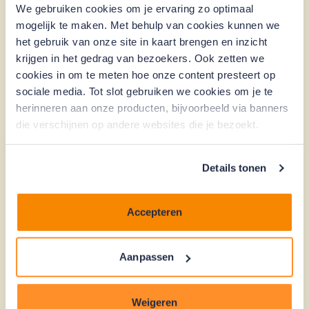
energiebesparende
We gebruiken cookies om je ervaring zo optimaal
mogelijk te maken. Met behulp van cookies kunnen we
maatregelen?
het gebruik van onze site in kaart brengen en inzicht
krijgen in het gedrag van bezoekers. Ook zetten we
cookies in om te meten hoe onze content presteert op
sociale media. Tot slot gebruiken we cookies om je te
herinneren aan onze producten, bijvoorbeeld via banners
die verschijnen op andere websites die je bezoekt.
Lagere energielasten
Wie investeert in verduurzaming begint vrijwel
direct met een vermindering van het
Details tonen
energieverbruik en een verlaging van de lasten.
Accepteren
Aanpassen
Meer wooncomfort
Weigeren