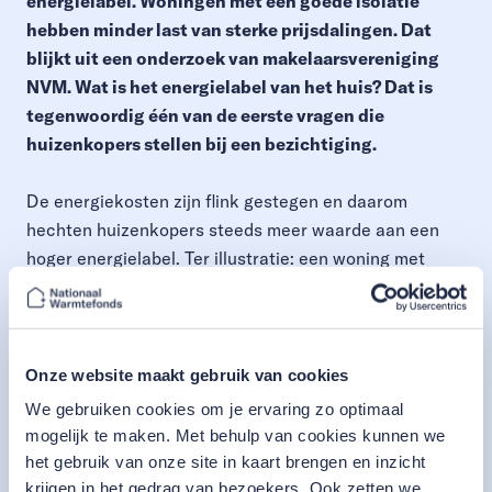
energielabel. Woningen met een goede isolatie
hebben minder last van sterke prijsdalingen. Dat
blijkt uit een onderzoek van makelaarsvereniging
NVM. Wat is het energielabel van het huis? Dat is
tegenwoordig één van de eerste vragen die
huizenkopers stellen bij een bezichtiging.
De energiekosten zijn flink gestegen en daarom
hechten huizenkopers steeds meer waarde aan een
hoger energielabel. Ter illustratie: een woning met
label C brengt op dit moment gemiddeld 11,6% meer op
dan dezelfde woning met label G. In 2021 was dit
verschil nog 8%. De verkoopprijs van huizen met een
hoger energielabel is niet alleen hoger. Ook blijkt dat
Onze website maakt gebruik van cookies
woningen met een laag energielabel langer te koop
We gebruiken cookies om je ervaring zo optimaal
staan.
mogelijk te maken. Met behulp van cookies kunnen we
het gebruik van onze site in kaart brengen en inzicht
Verhogen energielabel loont
krijgen in het gedrag van bezoekers. Ook zetten we