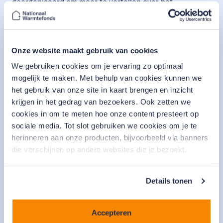
georganiseerd om meer te vertellen over het
leenproces bij het Nationaal Warmtefonds. Uiteindelijk
heeft dat bijgedragen aan het feit dat wij als VvE
akkoord zijn gegaan met de verduurzamingsplannen
Onze website maakt gebruik van cookies
en het aangaan van de lening.”
Een lening met ruimte
We gebruiken cookies om je ervaring zo optimaal
mogelijk te maken. Met behulp van cookies kunnen we
Het bestuur schakelde een aannemer in die veel
het gebruik van onze site in kaart brengen en inzicht
ervaring heeft met VvE’s. “Hij heeft ons ook getipt over
krijgen in het gedrag van bezoekers. Ook zetten we
het Nationaal Warmtefonds en geholpen met het
cookies in om te meten hoe onze content presteert op
kiezen van de juiste maatregelen. We plaatsen onder
sociale media. Tot slot gebruiken we cookies om je te
andere nieuwe kozijnen incl.
HR ++ glas
en kiezen
herinneren aan onze producten, bijvoorbeeld via banners
voor het
isoleren
van de gevel. We hebben expres een
die verschijnen op andere websites die je bezoekt.
vrij ruime lening aangevraagd. Mochten we niet alles
gebruiken dan zitten we daar niet aan vast, maar
Details tonen
houden we wel gelijk rekening met mogelijke hogere
kosten door inflatie,” vertelt Judith.
Zorgvuldige aanvraag bij het Warmtefonds
Accepteren
Judith heeft veel aandacht besteed aan het doen van