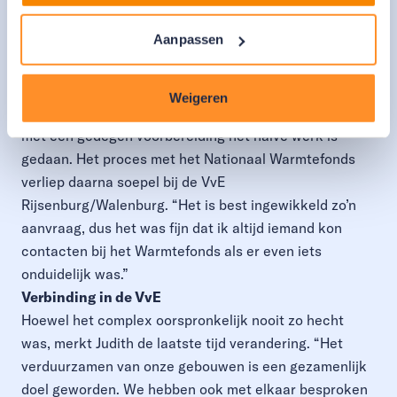
een goede aanvraag bij het Warmtefonds: “We wilden
Aanpassen
onze aanvraag gelijk zo compleet en volledig mogelijk
indienen om het proces zo efficiënt mogelijk te laten
verlopen. Daarom heb ik eerst alles netjes verzameld
Weigeren
en vervolgens pas ingediend.” De ervaring leerde dat
met een gedegen voorbereiding het halve werk is
gedaan. Het proces met het Nationaal Warmtefonds
verliep daarna soepel bij de VvE
Rijsenburg/Walenburg. “Het is best ingewikkeld zo’n
aanvraag, dus het was fijn dat ik altijd iemand kon
contacten bij het Warmtefonds als er even iets
onduidelijk was.”
Verbinding in de VvE
Hoewel het complex oorspronkelijk nooit zo hecht
was, merkt Judith de laatste tijd verandering. “Het
verduurzamen van onze gebouwen is een gezamenlijk
doel geworden. We hebben ook met elkaar besproken