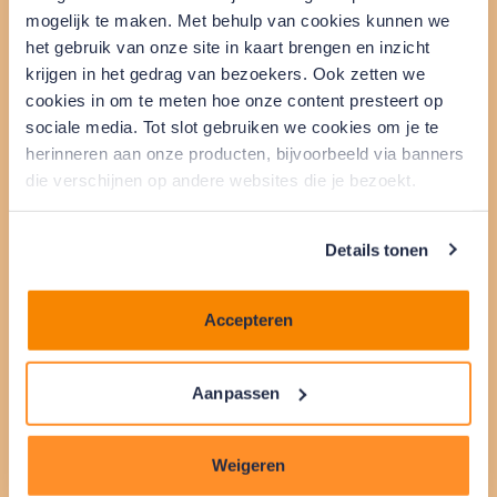
energiemonitor met een
mogelijk te maken. Met behulp van cookies kunnen we
koppeling aan een
het gebruik van onze site in kaart brengen en inzicht
krijgen in het gedrag van bezoekers. Ook zetten we
slimme meter?
cookies in om te meten hoe onze content presteert op
sociale media. Tot slot gebruiken we cookies om je te
Vanuit de slimme meter worden actuele meetgegevens
herinneren aan onze producten, bijvoorbeeld via banners
naar het display van de monitor gestuurd. Je ziet de
die verschijnen op andere websites die je bezoekt.
real-time verbruiksgegevens en -kosten via een app op
je telefoon of via een kastje aan de muur. Je kunt deze
Details tonen
gegevens te allen tijde vergelijken met eerdere
verbruiksperiodes en zo je energieverbruik bewuster
sturen. Voor een energiemonitor is geen contract met
Accepteren
een (energie)leverancier nodig. Ook is aansluiting op
internet niet nodig. Alle verbruiksgegevens blijven dus
‘in huis’.
Aanpassen
Doe de QuickScan
Weigeren