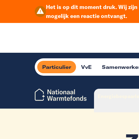
Het is op dit moment druk. Wij zij
mogelijk een reactie ontvangt.
Particulier
VvE
Samenwerke
Energiebespaarl