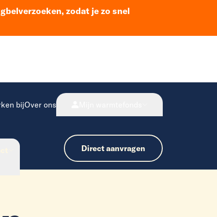
ugbelverzoeken, zodat je zo snel
ken bij
Over ons
Mijn warmtefonds
Direct aanvragen
ct