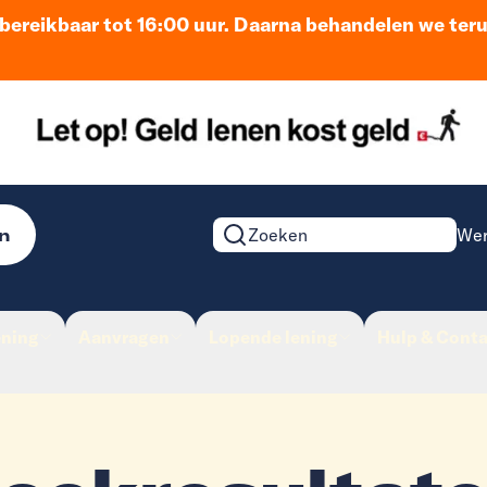
n bereikbaar tot 16:00 uur. Daarna behandelen we ter
n
Wer
Zoeken op de website
ening
Aanvragen
Lopende lening
Hulp & Conta