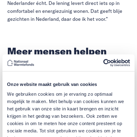
Nederlander écht. De lening levert direct iets op in
comfortabel en energiezuinig wonen. Dat geeft blije
gezichten in Nederland, daar doe ik het voor.”
Meer mensen helpen
Het beoordelen van de aanvragen is een zorgvuldig
proces. “Naar elke aanvraag kijken minimaal twee
Onze website maakt gebruik van cookies
mensen, het ‘vierogenprincipe’. Ik controleer dus vaak
We gebruiken cookies om je ervaring zo optimaal
aanvragen die collega’s hebben beoordeeld. Het mooie
mogelijk te maken. Met behulp van cookies kunnen we
is dat Nationaal Warmtefonds meer mensen kan
het gebruik van onze site in kaart brengen en inzicht
helpen dan gewone banken. Ook mensen boven de 75
krijgen in het gedrag van bezoekers. Ook zetten we
jaar of mensen met een BKR-registratie kunnen vaak
cookies in om te meten hoe onze content presteert op
bij ons terecht. Dat wij anders kijken dan de
sociale media. Tot slot gebruiken we cookies om je te
gemiddelde kredietverstrekker wende overigens heel