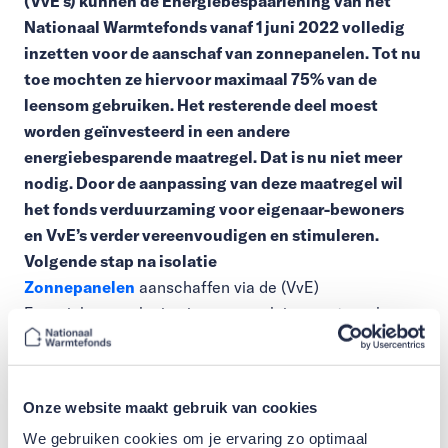
(VvE’s) kunnen de Energiebespaarlening van het
Nationaal Warmtefonds vanaf 1 juni 2022 volledig
inzetten voor de aanschaf van zonnepanelen. Tot nu
toe mochten ze hiervoor maximaal 75% van de
leensom gebruiken. Het resterende deel moest
worden geïnvesteerd in een andere
energiebesparende maatregel. Dat is nu niet meer
nodig. Door de aanpassing van deze maatregel wil
het fonds verduurzaming voor eigenaar-bewoners
en VvE’s verder vereenvoudigen en stimuleren.
Volgende stap na isolatie
Zonnepanelen
aanschaffen via de (VvE)
Energiebespaarlening is een populaire maatregel voor
woningen of appartementencomplexen die voldoende
zijn geïsoleerd. Eigenaar-bewoners en VvE’s kunnen nu
het volledige leenbedrag voor zonnepanelen
Onze website maakt gebruik van cookies
gebruiken. Dat kan via het Warmtefonds tegen een
We gebruiken cookies om je ervaring zo optimaal
aantrekkelijke rente en zonder verborgen kosten.