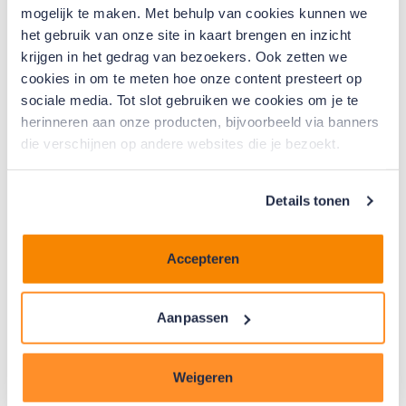
mogelijk te maken. Met behulp van cookies kunnen we
Fondsmanager Frank Nivard: “Steeds meer
het gebruik van onze site in kaart brengen en inzicht
woningeigenaren zoeken na isolatie alleen nog
krijgen in het gedrag van bezoekers. Ook zetten we
aanvullende financiering voor zonnepanelen. Dat kan
cookies in om te meten hoe onze content presteert op
nu bij het fonds, zonder aanvullende voorwaarden. Zo
sociale media. Tot slot gebruiken we cookies om je te
willen we de energietransitie voor de gebouwde
herinneren aan onze producten, bijvoorbeeld via banners
omgeving nog laagdrempeliger maken en een stap
die verschijnen op andere websites die je bezoekt.
verder brengen.”
Verder toegankelijk
Details tonen
Om de toegankelijkheid verder te vergroten verlaagt
het fonds, ook per 1 juni, het minimale leenbedrag voor
de Energiebespaarlening van 2.500 euro naar 1.000
Accepteren
euro. Daarnaast krijgen aanvragers meer vrijheid bij
het kiezen van de looptijd van de lening. Eerder dit jaar
Aanpassen
werd al de bovengrens voor de leeftijd van een
leningaanvrager opgeheven. De Energiebespaarlening
is nu ook aan te vragen voor woningeigenaren van 75
Weigeren
jaar en ouder.