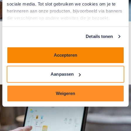
sociale media. Tot slot gebruiken we cookies om je te
herinneren aan onze producten, bijvoorbeeld via banners
die verschijnen op andere websites die je bezoekt.
Controleer de omgeving
Details tonen
Controleer of je op de juiste inlogpagina bent. Je
inloggegevens werken alleen op onze
inlogpagina
Accepteren
voor VvE's
. Misschien ben je terechtgekomen op de
inlogpagina voor particulieren.
Aanpassen
Weigeren