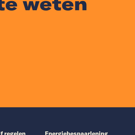
te weten
lf regelen
Energiebespaarlening