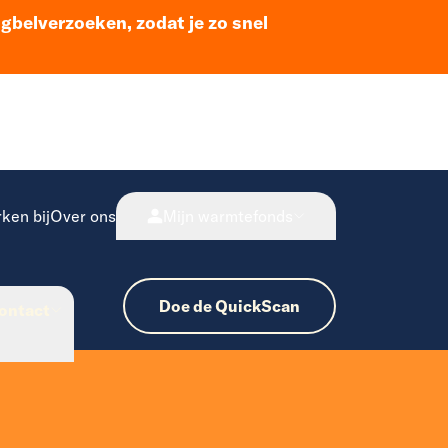
ugbelverzoeken, zodat je zo snel
ken bij
Over ons
Mijn warmtefonds
Doe de QuickScan
ontact