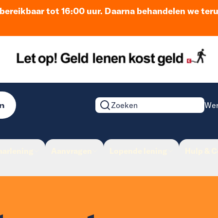
n bereikbaar tot 16:00 uur. Daarna behandelen we ter
n
Wer
Zoeken op de website
aarlening
Aanvragen
Lopende lening
Hulp & C