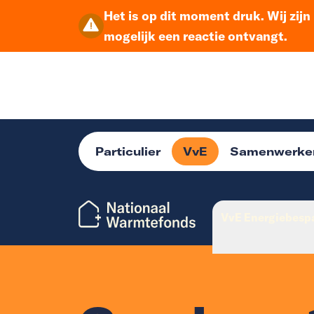
Het is op dit moment druk. Wij zij
mogelijk een reactie ontvangt.
Particulier
VvE
Samenwerke
VvE Energiebesp