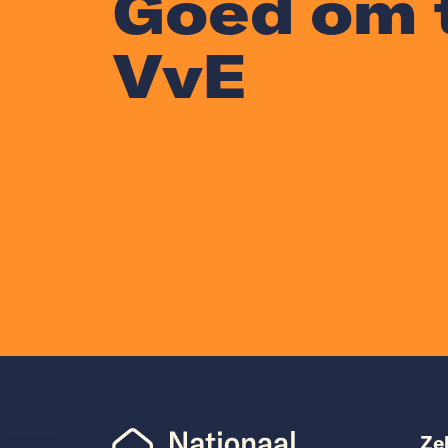
Goed om 
VvE
Ze