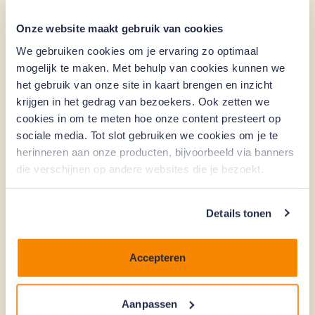
Verklaring aannemer installateur VvE
Onze website maakt gebruik van cookies
We gebruiken cookies om je ervaring zo optimaal
Checklist tot 8 wooneenheden VvE
mogelijk te maken. Met behulp van cookies kunnen we
het gebruik van onze site in kaart brengen en inzicht
krijgen in het gedrag van bezoekers. Ook zetten we
Checklist vanaf 8 wooneenheden VvE
cookies in om te meten hoe onze content presteert op
sociale media. Tot slot gebruiken we cookies om je te
herinneren aan onze producten, bijvoorbeeld via banners
die verschijnen op andere websites die je bezoekt.
Verklaring eigendomsstructuur VvE
Details tonen
Opzet Projectbegroting VvE
Accepteren
Verklaring Maatwerk Energieadvies
Aanpassen
VvE