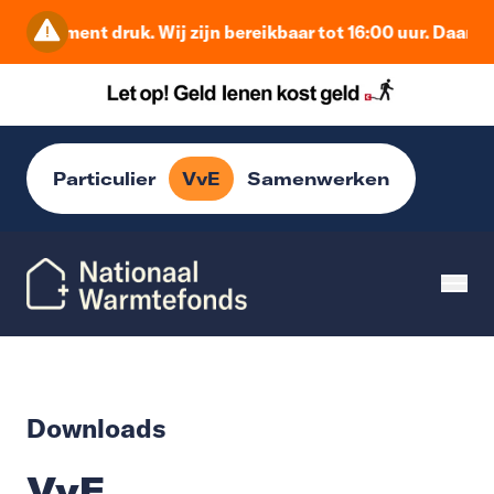
dit moment druk. Wij zijn bereikbaar tot 16:00 uur. Daarna 
Particulier
VvE
Samenwerken
Downloads
VvE