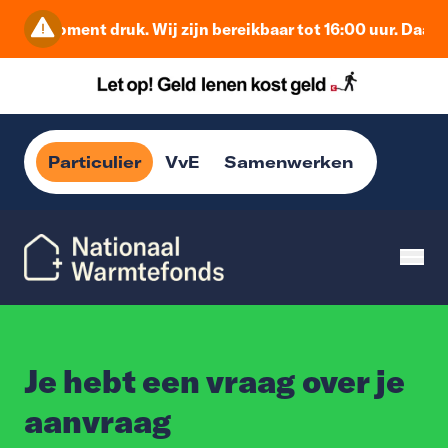
 dit moment druk. Wij zijn bereikbaar tot 16:00 uur. Daarna
Particulier
VvE
Samenwerken
Je hebt een vraag over je
aanvraag