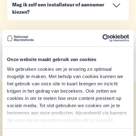
Mag ik zelf een installateur of aannemer
kiezen?
Terug naar Mijn Warmtefonds?
Onze website maakt gebruik van cookies
Mijn Warmtefonds
We gebruiken cookies om je ervaring zo optimaal
mogelijk te maken. Met behulp van cookies kunnen we
het gebruik van onze site in kaart brengen en inzicht
krijgen in het gedrag van bezoekers. Ook zetten we
Aanleveren van
cookies in om te meten hoe onze content presteert op
sociale media. Tot slot gebruiken we cookies om je te
informatie
herinneren aan onze producten, bijvoorbeeld via banners
die verschijnen op andere websites die je bezoekt.