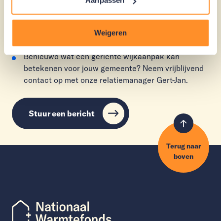
Aanpassen
ondersteuning bij een leningaanvraag van een
bewoner.
Een periodieke rapportage van de status van de
Weigeren
aanvragen in de betreffende wijk.
Benieuwd wat een gerichte wijkaanpak kan
betekenen voor jouw gemeente? Neem vrijblijvend
contact op met onze relatiemanager Gert-Jan.
Stuur een bericht
Terug naar
boven