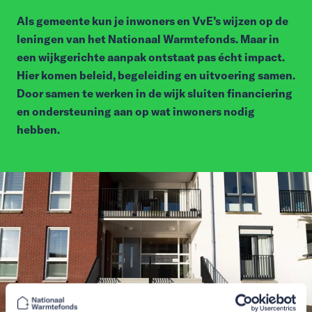
Als gemeente kun je inwoners en VvE’s wijzen op de
leningen van het Nationaal Warmtefonds. Maar in
een wijkgerichte aanpak ontstaat pas écht impact.
Hier komen beleid, begeleiding en uitvoering samen.
Door samen te werken in de wijk sluiten financiering
en ondersteuning aan op wat inwoners nodig
hebben.