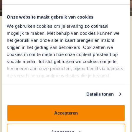
Onze website maakt gebruik van cookies
We gebruiken cookies om je ervaring zo optimaal
In een wijkaanpak is een regierol voor de gemeente
mogelijk te maken. Met behulp van cookies kunnen we
weggelegd en worden een of meerdere wijken
het gebruik van onze site in kaart brengen en inzicht
(postcodegebieden) geselecteerd. Vaak gaat het om
krijgen in het gedrag van bezoekers. Ook zetten we
wijken of projecten waarin huur- en koopwoningen
cookies in om te meten hoe onze content presteert op
staan. Woningcorporaties nemen als eigenaar van de
sociale media. Tot slot gebruiken we cookies om je te
huurwoningen vaak het initiatief voor verduurzaming.
herinneren aan onze producten, bijvoorbeeld via banners
De particuliere woningbezitters kunnen 'meeliften' op
die verschijnen op andere websites die je bezoekt.
het aanbod van de woningcorporatie. Nationaal
Warmtefonds kan gemeenten hierbij ondersteunen.
Zo helpen we bij een gerichte wijkaanpak:
Details tonen
Helpen bij het opstellen van het aanbod van
maatregelen en de financiering daarvan.
Accepteren
Nationaal Warmtefonds heeft een speciaal
wijkteam als aanspreekpunt voor vragen en/of