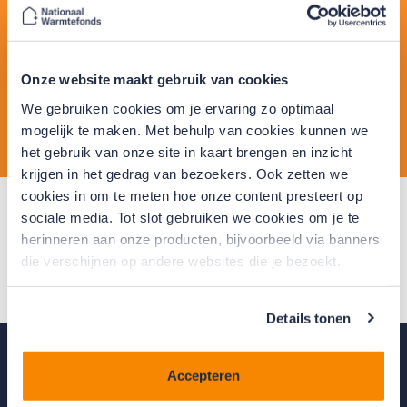
Fijn dat je met ons wil delen hoe je ervaring met het
Warmtefonds tot nu toe is geweest. Rechtsonderin
het scherm verschijnt een popup met de vraag in
Onze website maakt gebruik van cookies
hoeverre je het Warmtefonds zou aanbevelen aan
We gebruiken cookies om je ervaring zo optimaal
vrienden of bekenden.
mogelijk te maken. Met behulp van cookies kunnen we
het gebruik van onze site in kaart brengen en inzicht
krijgen in het gedrag van bezoekers. Ook zetten we
cookies in om te meten hoe onze content presteert op
sociale media. Tot slot gebruiken we cookies om je te
Zie je geen popup verschijnen? Dan heb je wellicht
herinneren aan onze producten, bijvoorbeeld via banners
cookies niet geaccepteerd op deze website. Open
die verschijnen op andere websites die je bezoekt.
deze pagina opnieuw in een incognitovenster en
accepteer eerst de cookies via de melding die dan
verschijnt.
Details tonen
Terug naar
boven
Accepteren