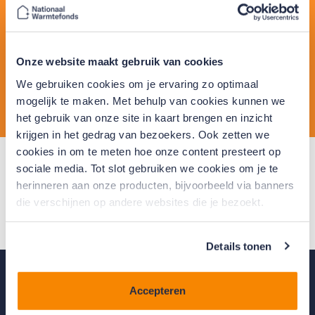
Fijn dat je met ons wil delen hoe je ervaring met het
Warmtefonds tot nu toe is geweest. Rechts onderin
het scherm verschijnt een popup met de vraag in
Onze website maakt gebruik van cookies
hoeverre je het Warmtefonds zou aanbevelen aan
We gebruiken cookies om je ervaring zo optimaal
vrienden of bekenden.
mogelijk te maken. Met behulp van cookies kunnen we
het gebruik van onze site in kaart brengen en inzicht
krijgen in het gedrag van bezoekers. Ook zetten we
cookies in om te meten hoe onze content presteert op
sociale media. Tot slot gebruiken we cookies om je te
Zie je geen popup verschijnen? Dan heb je wellicht
herinneren aan onze producten, bijvoorbeeld via banners
cookies niet geaccepteerd op deze website. Open
die verschijnen op andere websites die je bezoekt.
deze pagina opnieuw in een incognitovenster en
accepteer eerst de cookies via de melding die dan
verschijnt.
Details tonen
Terug naar
boven
Accepteren