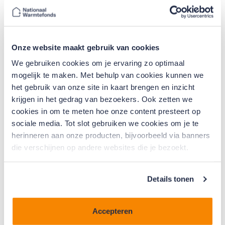
Nationaal Warmtefonds. “Hij zei: ‘Waarom kijk je niet of
ze in aanmerking komt voor een renteloze lening?’ Ik
dacht: dat ken ik helemaal niet!”
Onze website maakt gebruik van cookies
Het bleek een schot in de roos. Haar vriendin kwam
We gebruiken cookies om je ervaring zo optimaal
inderdaad in aanmerking voor een renteloze lening.
mogelijk te maken. Met behulp van cookies kunnen we
“Het aanvragen was even wat werk, maar uiteindelijk
het gebruik van onze site in kaart brengen en inzicht
viel het reuze mee. En toen ze via de mail wat
krijgen in het gedrag van bezoekers. Ook zetten we
onduidelijkheid had, kreeg ze aan de telefoon heel
cookies in om te meten hoe onze content presteert op
vriendelijke hulp.”
sociale media. Tot slot gebruiken we cookies om je te
herinneren aan onze producten, bijvoorbeeld via banners
“Het voelde alsof ik geld terug kreeg!”
die verschijnen op andere websites die je bezoekt.
De positieve ervaring inspireerde Irma en haar man om
ook hun eigen huis aan te pakken. “Ons huis is 26 jaar
Details tonen
oud, en we hadden nog oud dubbelglas in de
slaapkamers. De voordeur was ook al verouderd en de
Accepteren
gang kreeg je nauwelijks warm. Er zat verwarming,