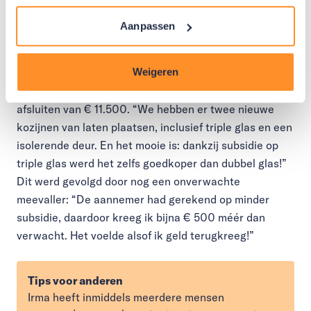
maar je stookte eigenlijk voor de buitenlucht. Via de
hypotheek kregen we het niet rond, dus toen dacht ik:
Aanpassen
dan probeer ik het Warmtefonds ook maar eens.”
Weigeren
Hoewel Irma zelf niet in aanmerking kwam voor een
renteloze lening, kon ze alsnog een gunstige lening
afsluiten van € 11.500. “We hebben er twee nieuwe
kozijnen van laten plaatsen, inclusief triple glas en een
isolerende deur. En het mooie is: dankzij subsidie op
triple glas werd het zelfs goedkoper dan dubbel glas!”
Dit werd gevolgd door nog een onverwachte
meevaller: “De aannemer had gerekend op minder
subsidie, daardoor kreeg ik bijna € 500 méér dan
verwacht. Het voelde alsof ik geld terugkreeg!”
Tips voor anderen
Irma heeft inmiddels meerdere mensen