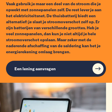
Vaak gebruik je maar een deel van de stroom die je
opwekt met zonnepanelen zelf. De rest lever je aan
het elektriciteitsnet. De thuisbatterij biedt een
alternatief: je slaat je stroomoverschot zelf op. Er
zijn batterijen van verschillende groottes. Heb je
veel zonnepanelen, dan kun je niet altijd je hele
stroomoverschot opslaan. Maar zeker met de
naderende afschaffing van de saldering kan het je
energierekening omlaag brengen.
Een lening aanvragen