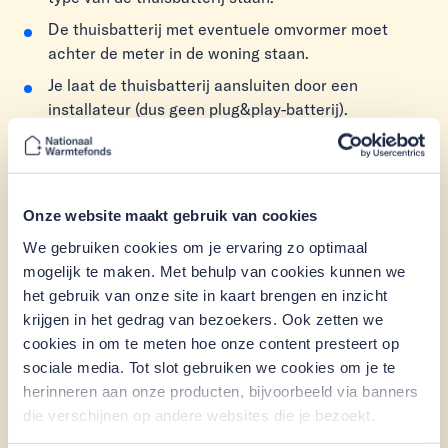
De thuisbatterij met eventuele omvormer moet
achter de meter in de woning staan.
Je laat de thuisbatterij aansluiten door een
installateur (dus geen plug&play-batterij).
De thuisbatterij komt op je eigen terrein.
Je kunt voor de thuisbatterij maximaal € 8.500
lenen. Dit is inclusief het installeren en alle
Onze website maakt gebruik van cookies
bijkomende kosten.
We gebruiken cookies om je ervaring zo optimaal
Als het bedrag van de thuisbatterij meer dan 33% is
mogelijk te maken. Met behulp van cookies kunnen we
van je leenbedrag, dan heeft de
het gebruik van onze site in kaart brengen en inzicht
Energiebespaarlening een maximale looptijd van 15
krijgen in het gedrag van bezoekers. Ook zetten we
jaar.
cookies in om te meten hoe onze content presteert op
sociale media. Tot slot gebruiken we cookies om je te
Op de website van
Milieu Centraal
vind je
herinneren aan onze producten, bijvoorbeeld via banners
uitgebreide informatie over de thuisbatterij.
die verschijnen op andere websites die je bezoekt.