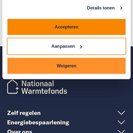
Details tonen
Heb je vragen? Onze klantenservice
helpt je graag!
Accepteren
Neem contact op
Aanpassen
Terug naar
boven
Weigeren
Zelf regelen
Energiebespaarlening
Over ons