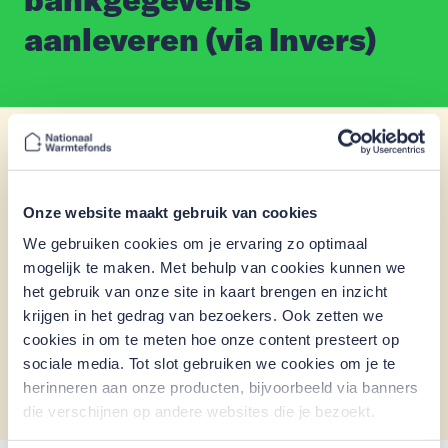
aanleveren (via Invers)
Stappenplan digitaal
Onze website maakt gebruik van cookies
bankgegevens aanleveren (via
invers)
We gebruiken cookies om je ervaring zo optimaal
mogelijk te maken. Met behulp van cookies kunnen we
het gebruik van onze site in kaart brengen en inzicht
krijgen in het gedrag van bezoekers. Ook zetten we
Stappenplan Bankafschrift aanleveren
cookies in om te meten hoe onze content presteert op
via Invers
sociale media. Tot slot gebruiken we cookies om je te
herinneren aan onze producten, bijvoorbeeld via banners
die verschijnen op andere websites die je bezoekt.