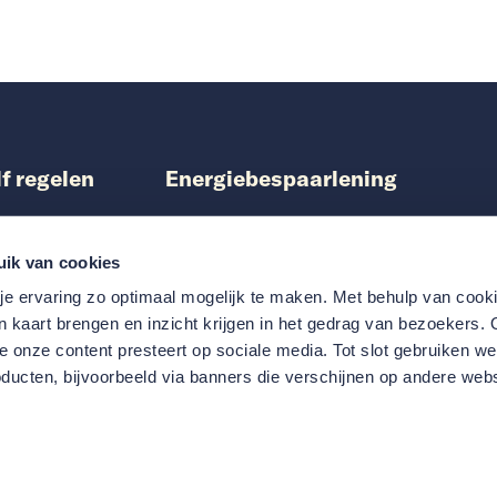
lf regelen
Energiebespaarlening
ing aanvragen
Particuliere woningeigenaren
n Warmtefonds
Vereniging van Eigenaren
uik van cookies
laratie indienen
Samenwerken met Nationaal Warmtefon
e ervaring zo optimaal mogelijk te maken. Met behulp van coo
 Quickscan
Scholen
in kaart brengen en inzicht krijgen in het gedrag van bezoekers.
 onze content presteert op sociale media. Tot slot gebruiken w
ducten, bijvoorbeeld via banners die verschijnen op andere webs
oegankelijkheid