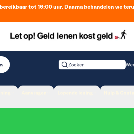
n bereikbaar tot 16:00 uur. Daarna behandelen we ter
n
Wer
Zoeken op de website
ening
Aanvragen
Lopende lening
Hulp & Conta