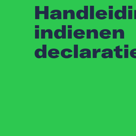
Handleid
indienen
declarati