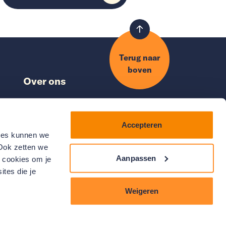
Terug naar
boven
Over ons
Nieuws
Nationaal Warmtefonds
Accepteren
ds
Klantenservice
kies kunnen we
Vacatures
 Ook zetten we
Aanpassen
e cookies om je
ites die je
Weigeren