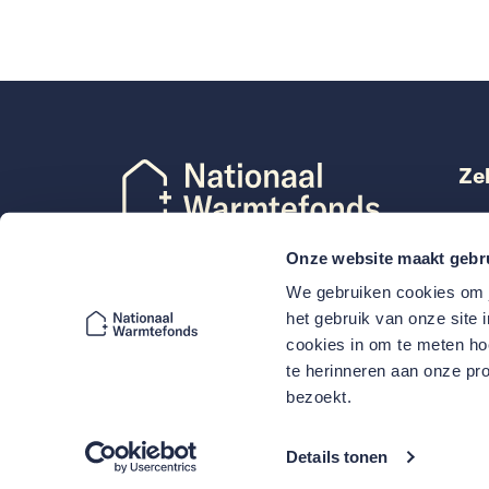
Ze
Len
Mij
Onze website maakt gebr
Dec
Volg Nationaal Warmtefonds
We gebruiken cookies om j
VvE
het gebruik van onze site 
cookies in om te meten hoe
te herinneren aan onze pro
bezoekt.
Details tonen
© Copyright 2026
Cookies
Privacy
Disclaimer
T