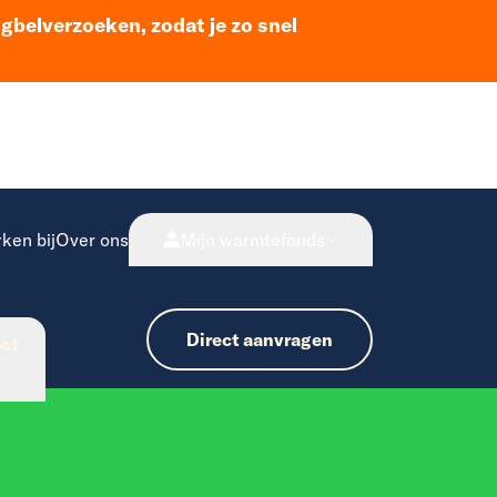
ugbelverzoeken, zodat je zo snel
ken bij
Over ons
Mijn warmtefonds
Direct aanvragen
ct