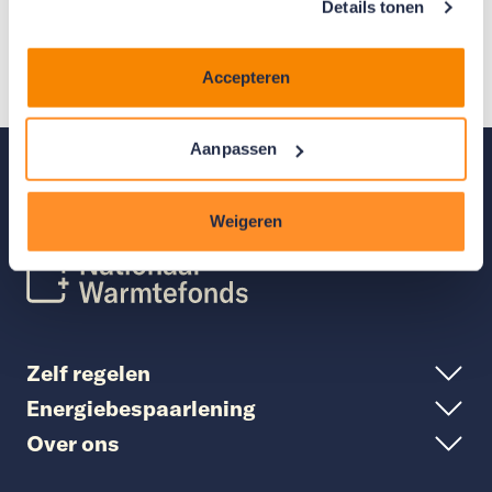
Details tonen
helpt je graag!
Accepteren
Neem contact op
Terug naar
Aanpassen
boven
Weigeren
Zelf regelen
Energiebespaarlening
Over ons