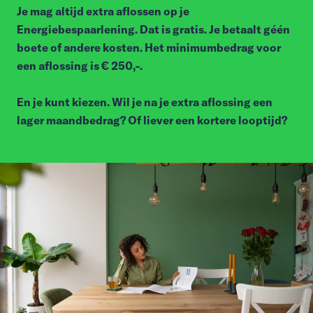
Je mag altijd extra aflossen op je
Energiebespaarlening. Dat is gratis. Je betaalt géén
boete of andere kosten. Het minimumbedrag voor
een aflossing is € 250,-.
En je kunt kiezen. Wil je na je extra aflossing een
lager maandbedrag? Of liever een kortere looptijd?