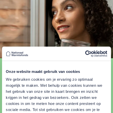
Is je lening gestart vóór
01-07-2021?
Onze website maakt gebruik van cookies
We gebruiken cookies om je ervaring zo optimaal
mogelijk te maken. Met behulp van cookies kunnen we
Jouw lening is in beheer bij Stimuleringsfonds
het gebruik van onze site in kaart brengen en inzicht
Volkshuisvesting Nederlandse gemeenten (SVn). Om
krijgen in het gedrag van bezoekers. Ook zetten we
extra af te lossen stuur je een mail naar
cookies in om te meten hoe onze content presteert op
leningenbeheer@svn.nl
. Of je belt 088 253 94 00.
sociale media. Tot slot gebruiken we cookies om je te