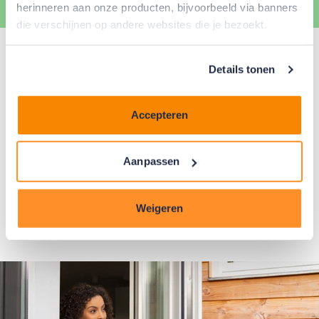
herinneren aan onze producten, bijvoorbeeld via banners
die verschijnen op andere websites die je bezoekt.
Goed om te weten
Details tonen
Accepteren
Wordt je maandbedrag door de extra aflossing
minder dan € 35,00? Dan verkorten we de looptijd
van je Energiebespaarlening. Het maandbedrag
Aanpassen
blijft gelijk.
Weigeren