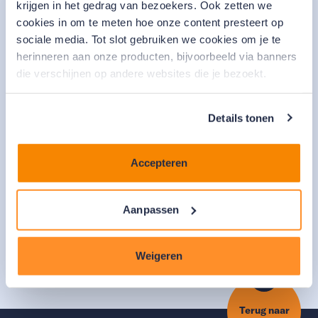
krijgen in het gedrag van bezoekers. Ook zetten we
cookies in om te meten hoe onze content presteert op
Jouw gewenste leenbedrag
sociale media. Tot slot gebruiken we cookies om je te
herinneren aan onze producten, bijvoorbeeld via banners
die verschijnen op andere websites die je bezoekt.
Jouw gewenste leenperiode
Details tonen
Accepteren
Je (gezamenlijke) verzamelinkomen is
onder de 60.000
Aanpassen
Doe een aanvraag
Weigeren
Terug naar