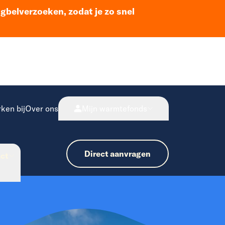
ugbelverzoeken, zodat je zo snel
ken bij
Over ons
Mijn warmtefonds
Direct aanvragen
ct