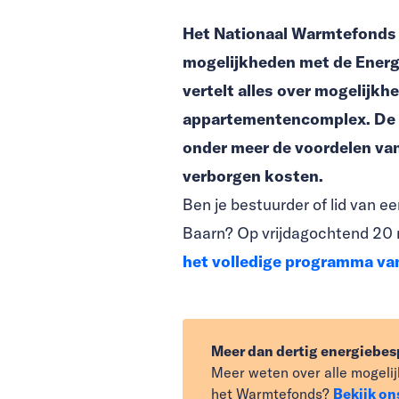
Het Nationaal Warmtefonds t
mogelijkheden met de Ener
vertelt alles over mogelij
appartementencomplex. De V
onder meer de voordelen va
verborgen kosten.
Ben je bestuurder of lid van 
Baarn? Op vrijdagochtend 20 
het volledige programma va
Meer dan dertig energiebe
Meer weten over alle mogeli
het Warmtefonds?
Bekijk on