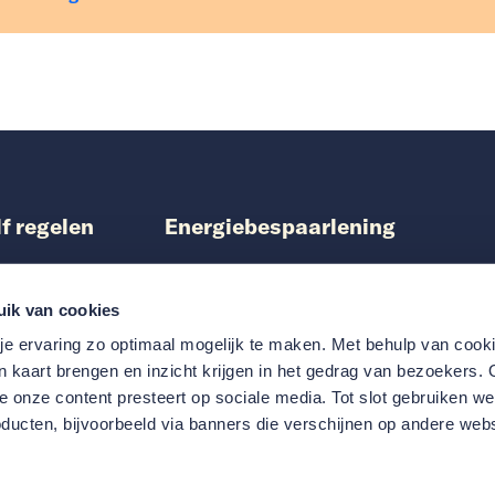
lf regelen
Energiebespaarlening
ing aanvragen
Particuliere woningeigenaren
n Warmtefonds
Vereniging van Eigenaren
uik van cookies
laratie indienen
Samenwerken met Nationaal Warmtefon
e ervaring zo optimaal mogelijk te maken. Met behulp van coo
 Quickscan
Scholen
in kaart brengen en inzicht krijgen in het gedrag van bezoekers.
 onze content presteert op sociale media. Tot slot gebruiken w
ducten, bijvoorbeeld via banners die verschijnen op andere webs