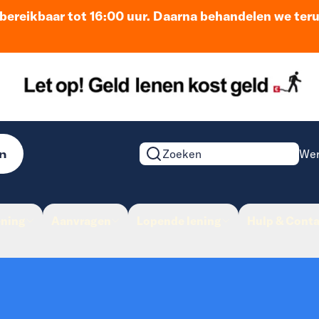
n bereikbaar tot 16:00 uur. Daarna behandelen we ter
n
Wer
Zoeken op de website
ening
Aanvragen
Lopende lening
Hulp & Conta