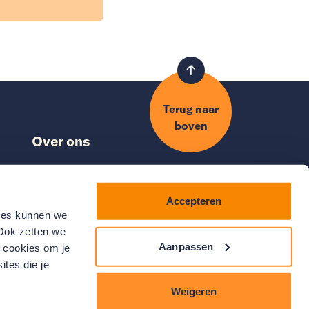
Terug naar
boven
Over ons
Nieuws
Nationaal Warmtefonds
Accepteren
ds
Klantenservice
kies kunnen we
Vacatures
 Ook zetten we
Aanpassen
e cookies om je
ites die je
Weigeren