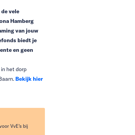
 de vele
Fiona Hamberg
zaming van jouw
fonds biedt je
rente en geen
in het dorp
Baarn.
Bekijk hier
oor VvE's bij