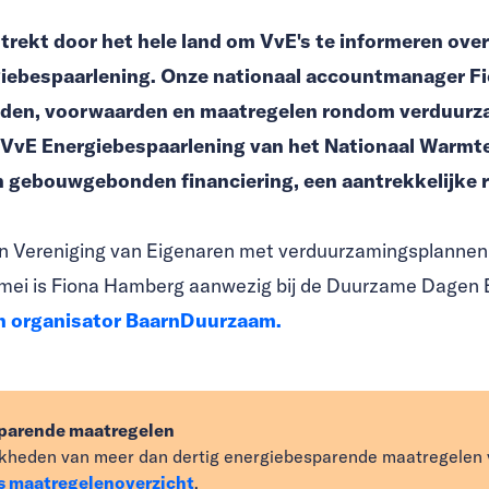
rekt door het hele land om VvE's te informeren over
giebespaarlening. Onze nationaal accountmanager 
kheden, voorwaarden en maatregelen rondom verduur
vE Energiebespaarlening van het Nationaal Warmte
n gebouwgebonden financiering, een aantrekkelijke 
een Vereniging van Eigenaren met verduurzamingsplannen 
mei is Fiona Hamberg aanwezig bij de Duurzame Dagen 
n organisator BaarnDuurzaam.
sparende maatregelen
jkheden van meer dan dertig energiebesparende maatregelen v
s maatregelenoverzicht
.