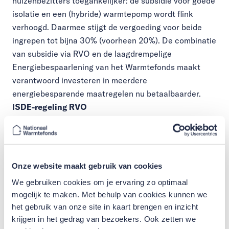
huizenbezitters toegankelijker: de subsidie voor goede
isolatie en een (hybride) warmtepomp wordt flink
verhoogd. Daarmee stijgt de vergoeding voor beide
ingrepen tot bijna 30% (voorheen 20%). De combinatie
van subsidie via RVO en de laagdrempelige
Energiebespaarlening van het Warmtefonds maakt
verantwoord investeren in meerdere
energiebesparende maatregelen nu betaalbaarder.
ISDE-regeling RVO
Het Rijk stelt dit jaar 228 miljoen euro beschikbaar
voor subsidie om te verduurzamen. Het bedrag is
onderdeel van de Investeringssubsidie Duurzame
Energie (ISDE) en is bedoeld voor woningeigenaren die
Onze website maakt gebruik van cookies
ook daadwerkelijk in het huis wonen. Met de volgende
We gebruiken cookies om je ervaring zo optimaal
vier ingrepen maak je als huiseigenaar aanspraak op
mogelijk te maken. Met behulp van cookies kunnen we
de
ISDE van RVO
:
het gebruik van onze site in kaart brengen en inzicht
aansluiting op het warmtenet
krijgen in het gedrag van bezoekers. Ook zetten we