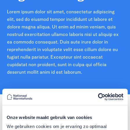
Lorem ipsum dolor sit amet, consectetur adipiscing
elit, sed do eiusmod tempor incididunt ut labore et
dolore magna aliqua. Ut enim ad minim veniam, quis
nostrud exercitation ullamco laboris nisi ut aliquip ex
ea commodo consequat. Duis aute irure dolor in
reprehenderit in voluptate velit esse cillum dolore eu
fugiat nulla pariatur. Excepteur sint occaecat
cupidatat non proident, sunt in culpa qui officia
deserunt mollit anim id est laborum.
Onze website maakt gebruik van cookies
We gebruiken cookies om je ervaring zo optimaal