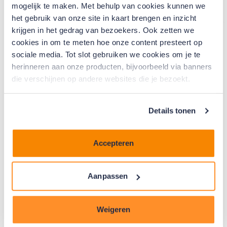
mogelijk te maken. Met behulp van cookies kunnen we
het gebruik van onze site in kaart brengen en inzicht
krijgen in het gedrag van bezoekers. Ook zetten we
cookies in om te meten hoe onze content presteert op
sociale media. Tot slot gebruiken we cookies om je te
herinneren aan onze producten, bijvoorbeeld via banners
Ons bestuurslid Maartje Brans sprak met journalist
die verschijnen op andere websites die je bezoekt.
Hans Nijenhuis van het Algemeen Dagblad. Hans
ging langs bij een Energy Party in Den Haag, waar
woning-eigenaren tip&tricks met elkaar delen.
Details tonen
Verduurzamen is een goede investering voor de
steeds hoger oplopende gasrekening, maar wat als
Accepteren
je het geld niet hebt liggen?
Maartje vertelt over de gunstige Energiebespaarlening
van het Warmtefonds, voor particuliere
Aanpassen
woningeigenaren en VvE’s. Daarnaast pleit ze namens
het fonds voor een nationale financiële regeling voor
Weigeren
provincies en gemeenten. ’Laagdrempelige