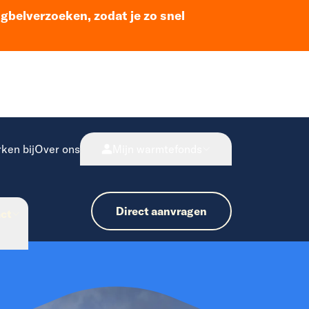
ugbelverzoeken, zodat je zo snel
ken bij
Over ons
Mijn warmtefonds
Direct aanvragen
ct