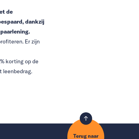
et de
bespaard, dankzij
paarlening.
fiteren. Er zijn
1% korting op de
t leenbedrag.
Terug naar