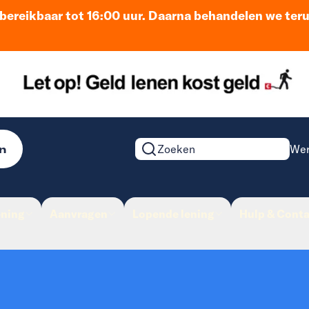
n bereikbaar tot 16:00 uur. Daarna behandelen we ter
n
Wer
Zoeken op de website
ening
Aanvragen
Lopende lening
Hulp & Conta