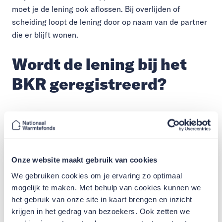
moet je de lening ook aflossen. Bij overlijden of
scheiding loopt de lening door op naam van de partner
die er blijft wonen.
Wordt de lening bij het
BKR geregistreerd?
Nee, de lening wordt niet geregistreerd bij het BKR
(Bureau Krediet Registratie). Registratie kan wel
gebeuren als je na verkoop van het appartement de
schuld niet afbetaalt.
Onze website maakt gebruik van cookies
We gebruiken cookies om je ervaring zo optimaal
Word ik op de hoogte
mogelijk te maken. Met behulp van cookies kunnen we
gehouden over de hoogte
het gebruik van onze site in kaart brengen en inzicht
krijgen in het gedrag van bezoekers. Ook zetten we