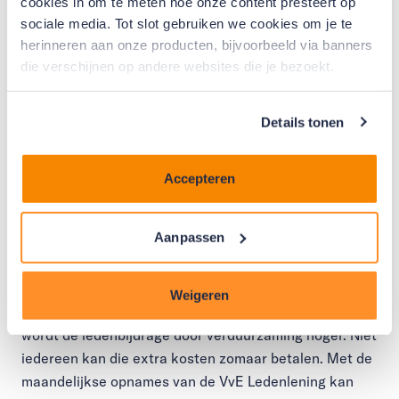
van de schuld?
cookies in om te meten hoe onze content presteert op
sociale media. Tot slot gebruiken we cookies om je te
herinneren aan onze producten, bijvoorbeeld via banners
Ja, we sturen ieder jaar een jaaropgave. Hierin staat
die verschijnen op andere websites die je bezoekt.
hoe hoog de schuld op dat moment is. We sturen jouw
VvE geen informatie over je lening.
Details tonen
Waarom biedt Nationaal
Accepteren
Warmtefonds deze lening
aan?
Aanpassen
Het verduurzamen van een gebouw kost geld. Dat
Weigeren
moet samen worden betaald door alle VvE leden. Vaak
wordt de ledenbijdrage door verduurzaming hoger. Niet
iedereen kan die extra kosten zomaar betalen. Met de
maandelijkse opnames van de VvE Ledenlening kan