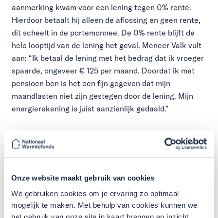
aanmerking kwam voor een lening tegen 0% rente.
Hierdoor betaalt hij alleen de aflossing en geen rente,
dit scheelt in de portemonnee. De 0% rente blijft de
hele looptijd van de lening het geval. Meneer Valk vult
aan: “Ik betaal de lening met het bedrag dat ik vroeger
spaarde, ongeveer € 125 per maand. Doordat ik met
pensioen ben is het een fijn gegeven dat mijn
maandlasten niet zijn gestegen door de lening. Mijn
energierekening is juist aanzienlijk gedaald.”
Een warm en comfortabel huis
Het bleef niet alleen bij kozijnen en zonnepanelen.
Eerder heeft meneer Valk met eigen middelen de
vloeren in zijn huis geïsoleerd en de ramen in de
Onze website maakt gebruik van cookies
achterkamer vervangen door isolatieglas. Twee jaar
We gebruiken cookies om je ervaring zo optimaal
geleden heeft hij de voorramen geïsoleerd met dubbel
mogelijk te maken. Met behulp van cookies kunnen we
glas (inclusief de glas in lood ramen). In november van
het gebruik van onze site in kaart brengen en inzicht