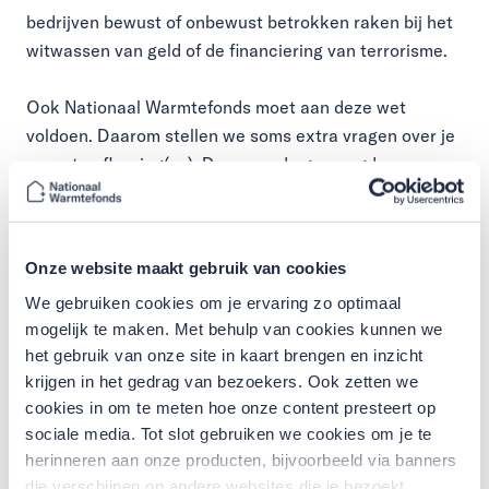
bedrijven bewust of onbewust betrokken raken bij het
witwassen van geld of de financiering van terrorisme.
Ook Nationaal Warmtefonds moet aan deze wet
voldoen. Daarom stellen we soms extra vragen over je
recente aflossing(en). Door ons de gevraagde
informatie te geven, help je ons voorkomen dat het
fonds wordt misbruikt voor verkeerde doeleinden.
Daarmee zorgen we er samen voor dat ook in de
Onze website maakt gebruik van cookies
toekomst huishoudens kunnen blijven verduurzamen
We gebruiken cookies om je ervaring zo optimaal
met een lening van Nationaal Warmtefonds.
mogelijk te maken. Met behulp van cookies kunnen we
het gebruik van onze site in kaart brengen en inzicht
Wat houdt dit in de praktijk in?
krijgen in het gedrag van bezoekers. Ook zetten we
cookies in om te meten hoe onze content presteert op
Op het moment dat je een aflossing hebt gedaan op je
sociale media. Tot slot gebruiken we cookies om je te
lening via het Nationaal Warmtefonds, vragen wij soms
herinneren aan onze producten, bijvoorbeeld via banners
die verschijnen op andere websites die je bezoekt.