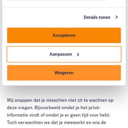
waar het geld voor deze aflossing vandaan komt. Dit
kan bijvoorbeeld voorkomen als je extra aflost omdat
je geld hebt kunnen sparen of een erfenis hebt
Details tonen
gekregen.
Accepteren
Dat wij dingen willen weten of je vragen om extra
documenten op te sturen, betekent niet dat wij je
ergens van verdenken. Of dat je iets verkeerds hebt
Aanpassen
gedaan. We hebben simpelweg meer duidelijkheid
nodig. In de meeste gevallen is dit zo geregeld.
Weigeren
Moet ik meewerken?
Wij snappen dat je misschien niet zit te wachten op
deze vragen. Bijvoorbeeld omdat je het privé-
informatie vindt of omdat je er geen tijd voor hebt.
Toch verwachten we dat je meewerkt en ons de