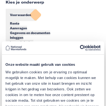
Kies je onderwerp
Voorwaarden
Rente
Aanvragen
Gegevens en documenten
Inloggen
Lopende lening
Bouwdepot
Declaraties
Aflossen
Beoordeling
Onze website maakt gebruik van cookies
Contact
Energiebesparende maatregelen
We gebruiken cookies om je ervaring zo optimaal
Mijn Warmtefonds
mogelijk te maken. Met behulp van cookies kunnen we
Wijzigingen
het gebruik van onze site in kaart brengen en inzicht
Aanvragen lening
krijgen in het gedrag van bezoekers. Ook zetten we
Algemene vragen
BKR
cookies in om te meten hoe onze content presteert op
Lening aanpassen
sociale media. Tot slot gebruiken we cookies om je te
Rente en aflossing
herinneren aan onze producten, bijvoorbeeld via banners