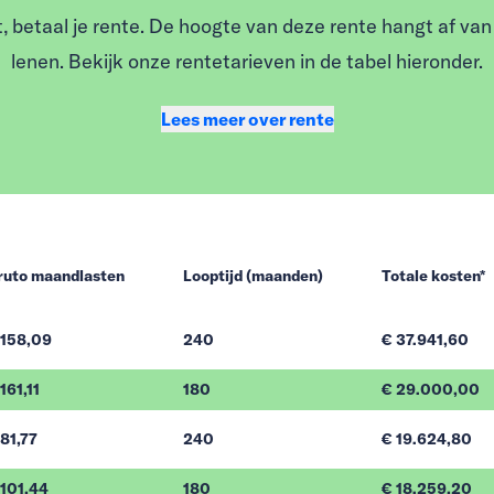
, betaal je rente. De hoogte van deze rente hangt af van 
lenen. Bekijk onze rentetarieven in de tabel hieronder.
Lees meer over rente
ruto maandlasten
Looptijd (maanden)
Totale kosten*
 158,09
240
€ 37.941,60
161,11
180
€ 29.000,00
 81,77
240
€ 19.624,80
 101,44
180
€ 18.259,20