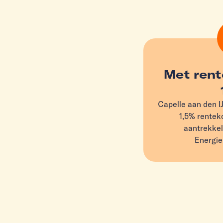
Met rent
Capelle aan den I
1,5% renteko
aantrekkel
Energie