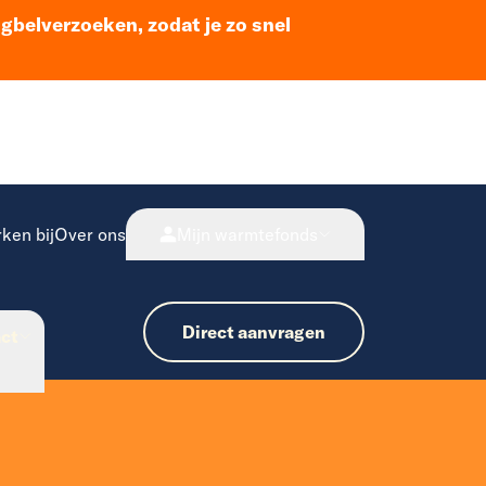
ugbelverzoeken, zodat je zo snel
ken bij
Over ons
Mijn warmtefonds
Direct aanvragen
ct