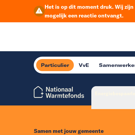
Het is op dit moment druk. Wij zij
mogelijk een reactie ontvangt.
Particulier
VvE
Samenwerke
Energiebespaarl
Samen met jouw gemeente