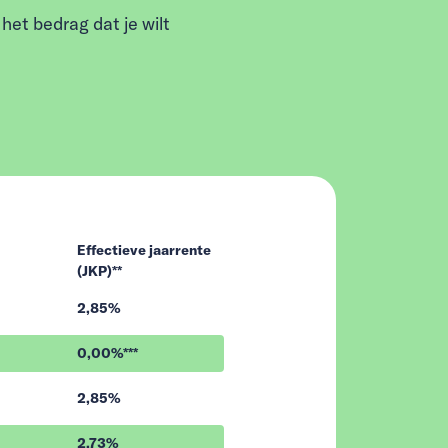
het bedrag dat je wilt
Effectieve jaarrente
(JKP)**
2,85%
0,00%***
2,85%
2,73%