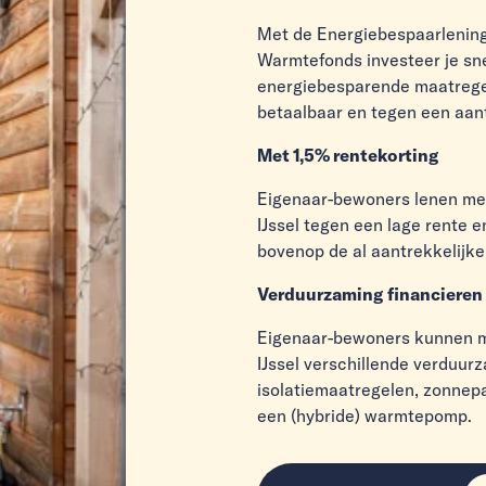
Met de Energiebespaarlening
Warmtefonds investeer je sne
energiebesparende maatregel
betaalbaar en tegen een aant
Met 1,5% rentekorting
Eigenaar-bewoners lenen met
IJssel tegen een lage rente e
bovenop de al aantrekkelijke
Verduurzaming financieren
Eigenaar-bewoners kunnen m
IJssel verschillende verduur
isolatiemaatregelen, zonnep
een (hybride) warmtepomp.