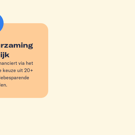
urzaming
ijk
anciert via het
 keuze uit 20+
giebesparende
en.