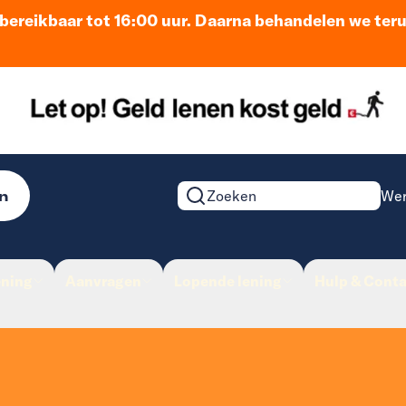
n bereikbaar tot 16:00 uur. Daarna behandelen we ter
n
Wer
Zoeken op de website
ening
Aanvragen
Lopende lening
Hulp & Conta