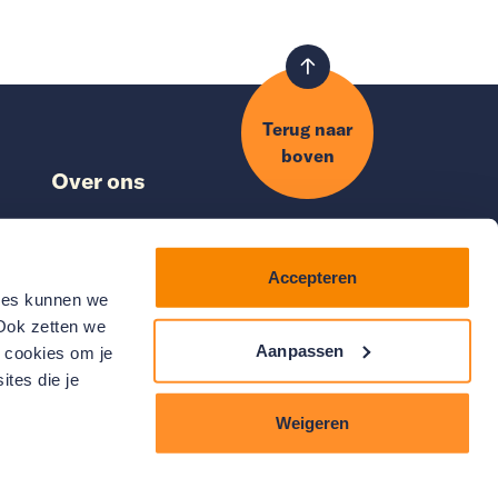
Terug naar
boven
Over ons
Nieuws
Nationaal Warmtefonds
Accepteren
ds
Klantenservice
kies kunnen we
Vacatures
 Ook zetten we
Aanpassen
e cookies om je
ites die je
Weigeren