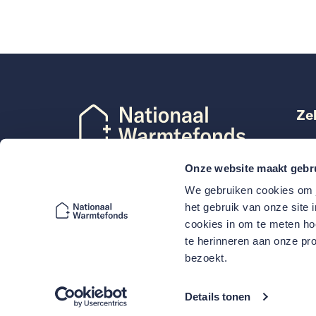
Ze
Len
Mij
Onze website maakt gebr
Dec
Volg Nationaal Warmtefonds
We gebruiken cookies om j
VvE
het gebruik van onze site 
cookies in om te meten hoe
te herinneren aan onze pro
bezoekt.
Details tonen
© Copyright 2026
Cookies
Privacy
Disclaimer
T