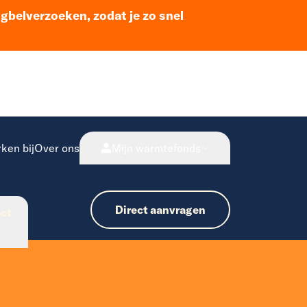
ugbelverzoeken, zodat je zo snel
ken bij
Over ons
Mijn warmtefonds
Direct aanvragen
ct