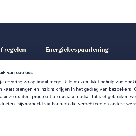
lf regelen
Energiebespaarlening
ing aanvragen
Particuliere woningeigenaren
n Warmtefonds
Vereniging van Eigenaren
uik van cookies
laratie indienen
Samenwerken met Nationaal Warmtefon
e ervaring zo optimaal mogelijk te maken. Met behulp van coo
 Quickscan
Scholen
in kaart brengen en inzicht krijgen in het gedrag van bezoekers.
 onze content presteert op sociale media. Tot slot gebruiken w
ducten, bijvoorbeeld via banners die verschijnen op andere webs
oegankelijkheid