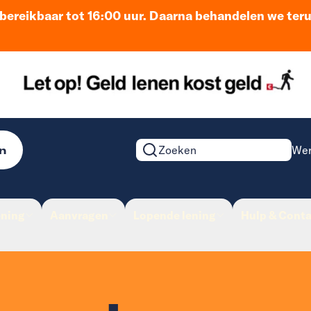
n bereikbaar tot 16:00 uur. Daarna behandelen we ter
n
Wer
Zoeken op de website
ening
Aanvragen
Lopende lening
Hulp & Conta