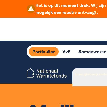
Het is op dit moment druk. Wij zij
mogelijk een reactie ontvangt.
Particulier
VvE
Samenwerke
Energiebespaarl