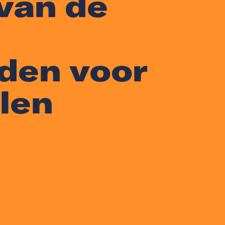
van de
den voor
len