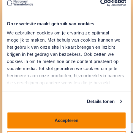
Bekijk onze aantrekkelijke
tarieven
Onze website maakt gebruik van cookies
We gebruiken cookies om je ervaring zo optimaal
Actuele rente voor
mogelijk te maken. Met behulp van cookies kunnen we
eigenaar-bewoners
het gebruik van onze site in kaart brengen en inzicht
krijgen in het gedrag van bezoekers. Ook zetten we
cookies in om te meten hoe onze content presteert op
sociale media. Tot slot gebruiken we cookies om je te
Wanneer je geld leent, betaal je rente. De hoogte
herinneren aan onze producten, bijvoorbeeld via banners
van deze rente hangt af van het bedrag dat je wilt
die verschijnen op andere websites die je bezoekt.
lenen. Bekijk onze tarieven in de tabel hieronder.
Details tonen
Lees meer over rente
Accepteren
Hoofdsom
Bruto maandlasten
Looptijd (maanden)
Total