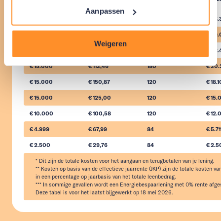
Aanpassen
€ 29.000
€ 180,51
240
€ 43.
€ 29.000
€ 161,11
180
€ 29
Weigeren
€ 15.000
€ 93,37
240
€ 22.
€ 15.000
€ 112,46
180
€ 20.
€ 15.000
€ 150,87
120
€ 18.
€ 15.000
€ 125,00
120
€ 15.
€ 10.000
€ 100,58
120
€ 12.
€ 4.999
€ 67,99
84
€ 5.71
€ 2.500
€ 29,76
84
€ 2.
* Dit zijn de totale kosten voor het aangaan en terugbetalen van je lening.

** Kosten op basis van de effectieve jaarrente (JKP) zijn de totale kosten van
in een percentage op jaarbasis van het totale leenbedrag.

*** In sommige gevallen wordt een Energiebespaarlening met 0% rente afges
Deze tabel is voor het laatst bijgewerkt op 18 mei 2026.