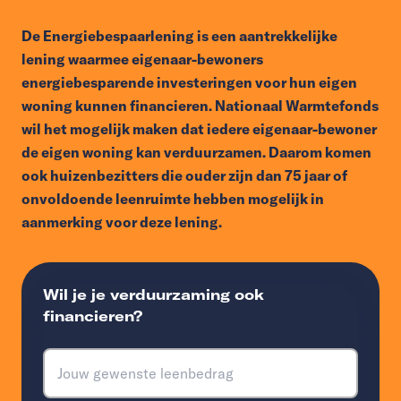
De Energiebespaarlening is een aantrekkelijke
lening waarmee eigenaar-bewoners
energiebesparende investeringen voor hun eigen
woning kunnen financieren. Nationaal Warmtefonds
wil het mogelijk maken dat iedere eigenaar-bewoner
de eigen woning kan verduurzamen. Daarom komen
ook huizenbezitters die ouder zijn dan 75 jaar of
onvoldoende leenruimte hebben mogelijk in
aanmerking voor deze lening.
Wil je je verduurzaming ook
financieren?