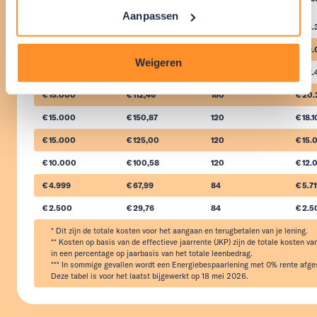
Aanpassen
€ 29.000
€ 180,51
240
€ 43.
€ 29.000
€ 161,11
180
€ 29
Weigeren
€ 15.000
€ 93,37
240
€ 22.
€ 15.000
€ 112,46
180
€ 20.
€ 15.000
€ 150,87
120
€ 18.
€ 15.000
€ 125,00
120
€ 15.
€ 10.000
€ 100,58
120
€ 12.
€ 4.999
€ 67,99
84
€ 5.71
€ 2.500
€ 29,76
84
€ 2.
* Dit zijn de totale kosten voor het aangaan en terugbetalen van je lening.

** Kosten op basis van de effectieve jaarrente (JKP) zijn de totale kosten van
in een percentage op jaarbasis van het totale leenbedrag.

*** In sommige gevallen wordt een Energiebespaarlening met 0% rente afges
Deze tabel is voor het laatst bijgewerkt op 18 mei 2026.