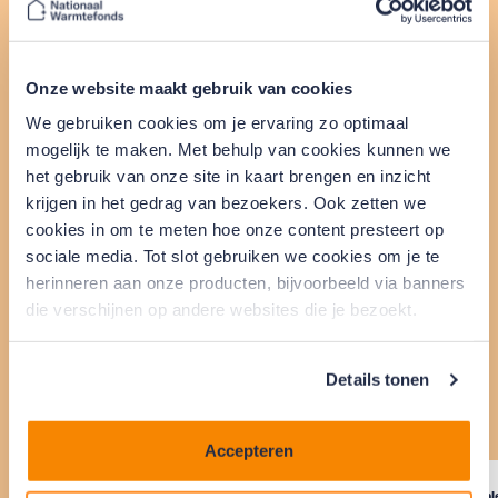
Bekijk onze aantrekkelijke
tarieven
Onze website maakt gebruik van cookies
We gebruiken cookies om je ervaring zo optimaal
Actuele rente voor
mogelijk te maken. Met behulp van cookies kunnen we
eigenaar-bewoners
het gebruik van onze site in kaart brengen en inzicht
krijgen in het gedrag van bezoekers. Ook zetten we
cookies in om te meten hoe onze content presteert op
sociale media. Tot slot gebruiken we cookies om je te
Wanneer je geld leent, betaal je rente. De hoogte
herinneren aan onze producten, bijvoorbeeld via banners
van deze rente hangt af van het bedrag dat je wilt
die verschijnen op andere websites die je bezoekt.
lenen. Bekijk onze tarieven in de tabel hieronder.
Details tonen
Lees meer over rente
Accepteren
Hoofdsom
Bruto maandlasten
Looptijd (maanden)
Total