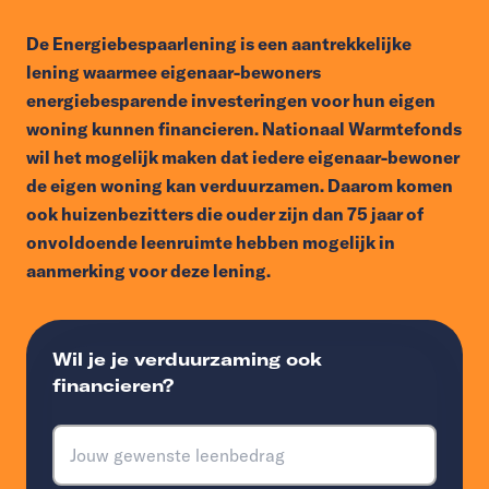
De Energiebespaarlening is een aantrekkelijke
lening waarmee eigenaar-bewoners
energiebesparende investeringen voor hun eigen
woning kunnen financieren. Nationaal Warmtefonds
wil het mogelijk maken dat iedere eigenaar-bewoner
de eigen woning kan verduurzamen. Daarom komen
ook huizenbezitters die ouder zijn dan 75 jaar of
onvoldoende leenruimte hebben mogelijk in
aanmerking voor deze lening.
Wil je je verduurzaming ook
financieren?