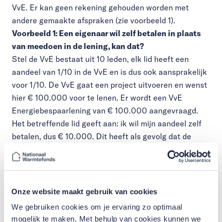
VvE. Er kan geen rekening gehouden worden met
andere gemaakte afspraken (zie voorbeeld 1).
Voorbeeld 1: Een eigenaar wil zelf betalen in plaats
van meedoen in de lening, kan dat?
Stel de VvE bestaat uit 10 leden, elk lid heeft een
aandeel van 1/10 in de VvE en is dus ook aansprakelijk
voor 1/10. De VvE gaat een project uitvoeren en wenst
hier € 100.000 voor te lenen. Er wordt een VvE
Energiebespaarlening van € 100.000 aangevraagd.
Het betreffende lid geeft aan: ik wil mijn aandeel zelf
betalen, dus € 10.000. Dit heeft als gevolg dat de
lening daalt naar € 90.000. De aansprakelijkheid voor
elk lid, dus ook voor dit lid, blijft 1/10 van de
aangevraagde lening die dan € 90.000 wordt.
Resultaat: dit lid brengt direct € 10.000 in én blijft
Onze website maakt gebruik van cookies
aansprakelijk voor € 9.000. Dit is een ongewenste
We gebruiken cookies om je ervaring zo optimaal
situatie, waar het Nationaal Warmtefonds niet aan
mogelijk te maken. Met behulp van cookies kunnen we