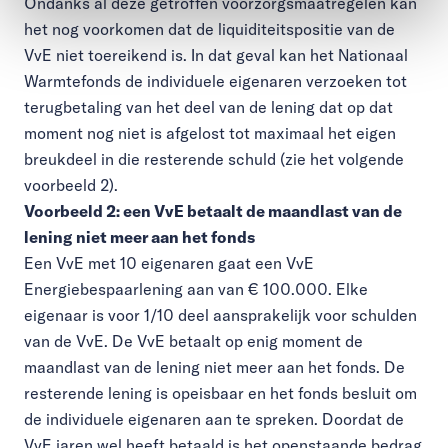
Ondanks al deze getroffen voorzorgsmaatregelen kan
het nog voorkomen dat de liquiditeitspositie van de
VvE niet toereikend is. In dat geval kan het Nationaal
Warmtefonds de individuele eigenaren verzoeken tot
terugbetaling van het deel van de lening dat op dat
moment nog niet is afgelost tot maximaal het eigen
breukdeel in die resterende schuld (zie het volgende
voorbeeld 2).
Voorbeeld 2: een VvE betaalt de maandlast van de
lening niet meer aan het fonds
Een VvE met 10 eigenaren gaat een VvE
Energiebespaarlening aan van € 100.000. Elke
eigenaar is voor 1/10 deel aansprakelijk voor schulden
van de VvE. De VvE betaalt op enig moment de
maandlast van de lening niet meer aan het fonds. De
resterende lening is opeisbaar en het fonds besluit om
de individuele eigenaren aan te spreken. Doordat de
VvE jaren wel heeft betaald is het openstaande bedrag