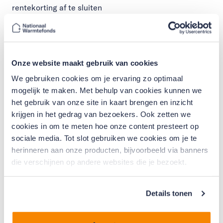
rentekorting af te sluiten
voor verduurzamingsmaatregelen. VvE’s kunnen bij het
Nationaal Warmtefonds een lening aanvragen voor
financiering van bijvoorbeeld HR++ glas, dak-, gevel- of
vloerisolatie, of het installeren van zonnepanelen en
Onze website maakt gebruik van cookies
warmtepompen. Zij krijgen daarbij een rentekorting
We gebruiken cookies om je ervaring zo optimaal
van 1 procent. De korting is mogelijk vanwege een
mogelijk te maken. Met behulp van cookies kunnen we
bijdrage van 5 miljoen euro van de gemeente
het gebruik van onze site in kaart brengen en inzicht
Amsterdam.
krijgen in het gedrag van bezoekers. Ook zetten we
Mogelijkheden
cookies in om te meten hoe onze content presteert op
De minimale lening per vve is €25.000,-. De maximale
sociale media. Tot slot gebruiken we cookies om je te
lening is afhankelijk van het aantal wooneenheden. Per
herinneren aan onze producten, bijvoorbeeld via banners
die verschijnen op andere websites die je bezoekt.
wooneenheid is het maximum €30.000,-. Of zelfs €
65.000,- bij een 'Zeer Energiezuinig Pakket'. De lening
kan in 10, 15 en 20 jaar worden afgelost tegen
Details tonen
verschillende rentepercentages. Of zelfs in 30 jaar als
u kiest voor het 'Zeer Energiezuinig Pakket'. Ook