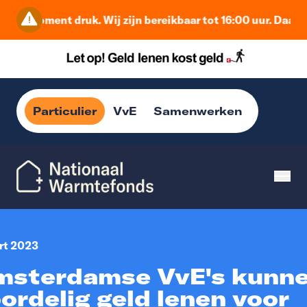
 dit moment druk. Wij zijn bereikbaar tot 16:00 uur. Daarna
Particulier
VvE
Samenwerken
rt 2023
msterdamse VvE's kunn
ordelig geld lenen voor