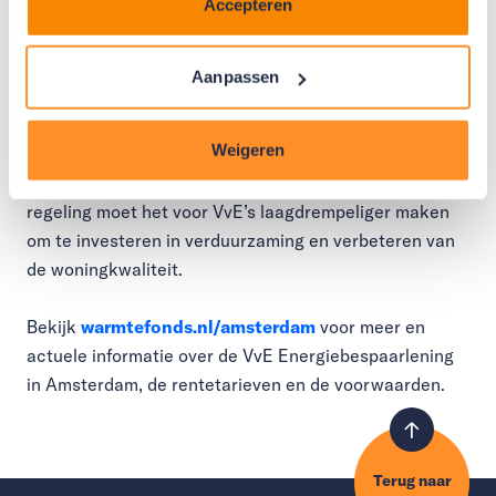
Accepteren
kleine vve’s van 2 tot 8 wooneenheden kunnen een
lening aanvragen.
Laagdrempelig
Aanpassen
De samenwerking met het Nationaal Warmtefonds
draagt bij aan de duurzaamheidsdoelen van de stad
Weigeren
Amsterdam. VvE’s moeten voor 2040 aardgasvrij zijn
en in 2050 passen in een klimaatneutrale stad. De
regeling moet het voor VvE’s laagdrempeliger maken
om te investeren in verduurzaming en verbeteren van
de woningkwaliteit.
Bekijk
warmtefonds.nl/amsterdam
voor meer en
actuele informatie over de VvE Energiebespaarlening
in Amsterdam, de rentetarieven en de voorwaarden.
Terug naar