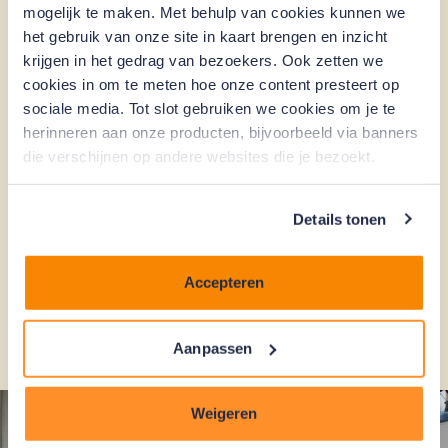
mogelijk te maken. Met behulp van cookies kunnen we
nauwkeurig en op tijd. Je Investment Manager
het gebruik van onze site in kaart brengen en inzicht
denkt met je mee en heeft voorbeelddocumenten
krijgen in het gedrag van bezoekers. Ook zetten we
beschikbaar.
cookies in om te meten hoe onze content presteert op
Als het hele proces is afgerond en de lening is
sociale media. Tot slot gebruiken we cookies om je te
goedgekeurd, komt het geld in een bouwdepot en
herinneren aan onze producten, bijvoorbeeld via banners
kan het verduurzamen beginnen.
die verschijnen op andere websites die je bezoekt.
Details tonen
Het hele proces voor VvE's met 8 of
meer appartementen
Accepteren
Het hele proces voor kleine VvE's
Aanpassen
Weigeren