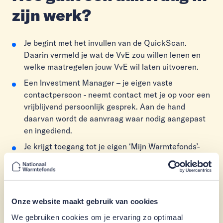
zijn werk?
Je begint met het invullen van de QuickScan.
Daarin vermeld je wat de VvE zou willen lenen en
welke maatregelen jouw VvE wil laten uitvoeren.
Een Investment Manager – je eigen vaste
contactpersoon - neemt contact met je op voor een
vrijblijvend persoonlijk gesprek. Aan de hand
daarvan wordt de aanvraag waar nodig aangepast
en ingediend.
Je krijgt toegang tot je eigen ‘Mijn Warmtefonds’-
pagina. Daar kun je documenten uploaden.
De leden van de VvE moeten instemmen met het
aangaan van de Energiebespaarlening. Op het
juiste moment zorgen we voor teksten die je
Onze website maakt gebruik van cookies
gebruikt voor het besluit in de vergadering.
We gebruiken cookies om je ervaring zo optimaal
Hiermee informeer je de leden van de VvE