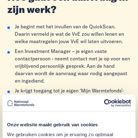
zijn werk?
Je begint met het invullen van de QuickScan.
Daarin vermeld je wat de VvE zou willen lenen en
welke maatregelen jouw VvE wil laten uitvoeren.
Een Investment Manager – je eigen vaste
contactpersoon - neemt contact met je op voor een
vrijblijvend persoonlijk gesprek. Aan de hand
daarvan wordt de aanvraag waar nodig aangepast
en ingediend.
Je krijgt toegang tot je eigen ‘Mijn Warmtefonds’-
pagina. Daar kun je documenten uploaden.
De leden van de VvE moeten instemmen met het
aangaan van de Energiebespaarlening. Op het
juiste moment zorgen we voor teksten die je
Onze website maakt gebruik van cookies
gebruikt voor het besluit in de vergadering.
We gebruiken cookies om je ervaring zo optimaal
Hiermee informeer je de leden van de VvE