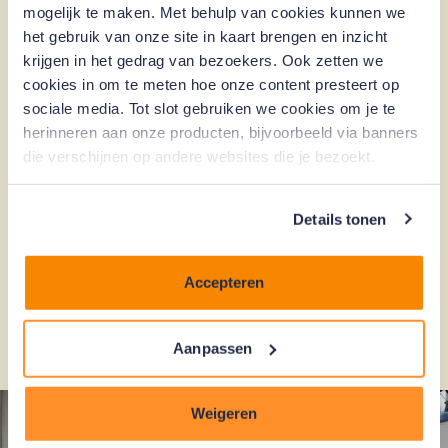
mogelijk te maken. Met behulp van cookies kunnen we
nauwkeurig en op tijd. Je Investment Manager
het gebruik van onze site in kaart brengen en inzicht
denkt met je mee en heeft voorbeelddocumenten
krijgen in het gedrag van bezoekers. Ook zetten we
beschikbaar.
cookies in om te meten hoe onze content presteert op
Als het hele proces is afgerond en de lening is
sociale media. Tot slot gebruiken we cookies om je te
goedgekeurd, komt het geld in een bouwdepot en
herinneren aan onze producten, bijvoorbeeld via banners
kan het verduurzamen beginnen.
die verschijnen op andere websites die je bezoekt.
Details tonen
Het hele proces voor VvE's met 8 of
meer appartementen
Accepteren
Het hele proces voor kleine VvE's
Aanpassen
Weigeren