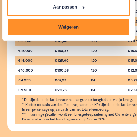
Aanpassen
€ 29.000
€ 180,51
240
€ 43.
€ 29.000
€ 161,11
180
€ 29
Weigeren
€ 15.000
€ 93,37
240
€ 22.
€ 15.000
€ 112,46
180
€ 20.
€ 15.000
€ 150,87
120
€ 18.
€ 15.000
€ 125,00
120
€ 15.
€ 10.000
€ 100,58
120
€ 12.
€ 4.999
€ 67,99
84
€ 5.71
€ 2.500
€ 29,76
84
€ 2.
* Dit zijn de totale kosten voor het aangaan en terugbetalen van je lening.

** Kosten op basis van de effectieve jaarrente (JKP) zijn de totale kosten van
in een percentage op jaarbasis van het totale leenbedrag.

*** In sommige gevallen wordt een Energiebespaarlening met 0% rente afges
Deze tabel is voor het laatst bijgewerkt op 18 mei 2026.