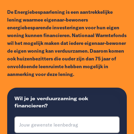
De Energiebespaarlening is een aantrekkelijke
lening waarmee eigenaar-bewoners
energiebesparende investeringen voor hun eigen
woning kunnen financieren. Nationaal Warmtefonds
wil het mogelijk maken dat iedere eigenaar-bewoner
de eigen woning kan verduurzamen. Daarom komen
ook huizenbezitters die ouder zijn dan 75 jaar of
onvoldoende leenruimte hebben mogelijk in
aanmerking voor deze lening.
Wil je je verduurzaming ook
financieren?