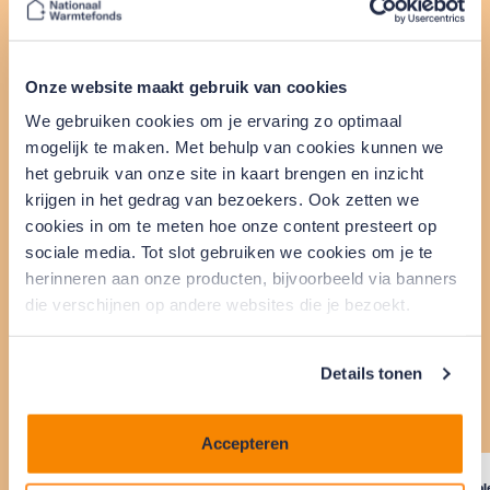
Bekijk onze aantrekkelijke
tarieven
Onze website maakt gebruik van cookies
We gebruiken cookies om je ervaring zo optimaal
Actuele rente voor
mogelijk te maken. Met behulp van cookies kunnen we
eigenaar-bewoners
het gebruik van onze site in kaart brengen en inzicht
krijgen in het gedrag van bezoekers. Ook zetten we
cookies in om te meten hoe onze content presteert op
sociale media. Tot slot gebruiken we cookies om je te
Wanneer je geld leent, betaal je rente. De hoogte
herinneren aan onze producten, bijvoorbeeld via banners
van deze rente hangt af van het bedrag dat je wilt
die verschijnen op andere websites die je bezoekt.
lenen. Bekijk onze tarieven in de tabel hieronder.
Details tonen
Lees meer over rente
Accepteren
Hoofdsom
Bruto maandlasten
Looptijd (maanden)
Total