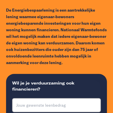
De Energiebespaarlening is een aantrekkelijke
lening waarmee eigenaar-bewoners
energiebesparende investeringen voor hun eigen
woning kunnen financieren. Nationaal Warmtefonds
wil het mogelijk maken dat iedere eigenaar-bewoner
de eigen woning kan verduurzamen. Daarom komen
ook huizenbezitters die ouder zijn dan 75 jaar of
onvoldoende leenruimte hebben mogelijk in
aanmerking voor deze lening.
Wil je je verduurzaming ook
financieren?