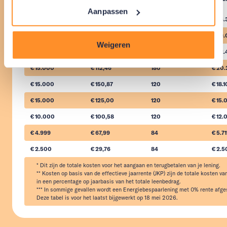
Aanpassen
€ 29.000
€ 180,51
240
€ 43.
€ 29.000
€ 161,11
180
€ 29
Weigeren
€ 15.000
€ 93,37
240
€ 22.
€ 15.000
€ 112,46
180
€ 20.
€ 15.000
€ 150,87
120
€ 18.
€ 15.000
€ 125,00
120
€ 15.
€ 10.000
€ 100,58
120
€ 12.
€ 4.999
€ 67,99
84
€ 5.71
€ 2.500
€ 29,76
84
€ 2.
* Dit zijn de totale kosten voor het aangaan en terugbetalen van je lening.

** Kosten op basis van de effectieve jaarrente (JKP) zijn de totale kosten van
in een percentage op jaarbasis van het totale leenbedrag.

*** In sommige gevallen wordt een Energiebespaarlening met 0% rente afges
Deze tabel is voor het laatst bijgewerkt op 18 mei 2026.